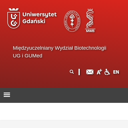
Przejdź do treści
Międzyuczelniany Wydział Biotechnologii
UG i GUMed
Formularz
Szukaj
wyszukiwania