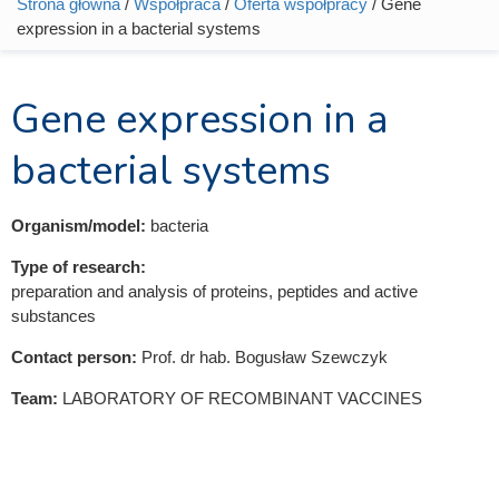
Strona główna
/
Współpraca
/
Oferta współpracy
/ Gene
Jesteś tutaj
expression in a bacterial systems
Gene expression in a
bacterial systems
Organism/model:
bacteria
Type of research:
preparation and analysis of proteins, peptides and active
substances
Contact person:
Prof. dr hab. Bogusław Szewczyk
Team:
LABORATORY OF RECOMBINANT VACCINES