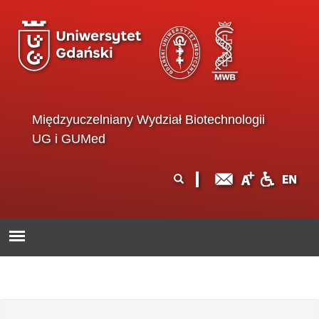
Przejdź do treści
Międzyuczelniany Wydział Biotechnologii
UG i GUMed
Formularz
Szukaj
wyszukiwania