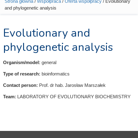
Strona główna
/
Współpraca
/
Oferta współpracy
/ Evolutionary
Jesteś tutaj
and phylogenetic analysis
Evolutionary and
phylogenetic analysis
Organism/model:
general
Type of research:
bioinformatics
Contact person:
Prof. dr hab. Jarosław Marszałek
Team:
LABORATORY OF EVOLUTIONARY BIOCHEMISTRY