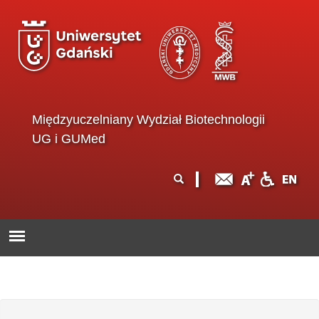
Przejdź do treści
Międzyuczelniany Wydział Biotechnologii
UG i GUMed
Formularz
Szukaj
wyszukiwania