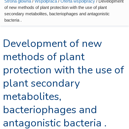
Strona główna
/
Współpraca
/
Oferta współpracy
/ Development
Jesteś tutaj
of new methods of plant protection with the use of plant
secondary metabolites, bacteriophages and antagonistic
bacteria .
Development of new
methods of plant
protection with the use of
plant secondary
metabolites,
bacteriophages and
antagonistic bacteria .