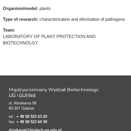
Organism/model:
plants
Type of research:
characterisation and elimination of pathogens
Team:
LABORATORY OF PLANT PROTECTION AND
BIOTECHNOLGY
Międzyuczelniany Wydział Biotechnologii
UG
i
GUMed
ul. Abrahama 58
80-307 Gdańsk
tel.:
+ 48 58 523 63 20
fax:
+ 48 58 523 64 30
dziekanat@biotech.ug.edu.pl