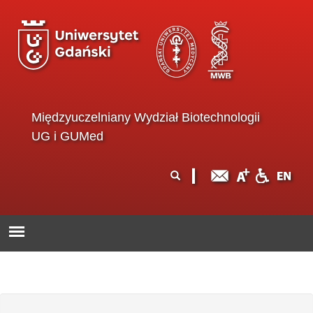
Przejdź do treści
Międzyuczelniany Wydział Biotechnologii
UG i GUMed
Formularz
Szukaj
wyszukiwania