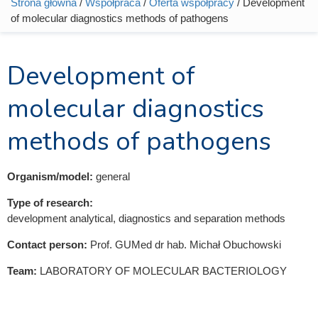
Strona główna
/
Współpraca
/
Oferta współpracy
/ Development
Jesteś tutaj
of molecular diagnostics methods of pathogens
Development of
molecular diagnostics
methods of pathogens
Organism/model:
general
Type of research:
development analytical, diagnostics and separation methods
Contact person:
Prof. GUMed dr hab. Michał Obuchowski
Team:
LABORATORY OF MOLECULAR BACTERIOLOGY