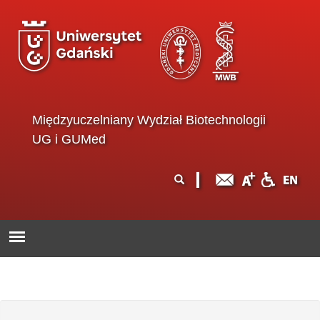
Przejdź do treści
Międzyuczelniany Wydział Biotechnologii
UG i GUMed
Formularz
Szukaj
wyszukiwania