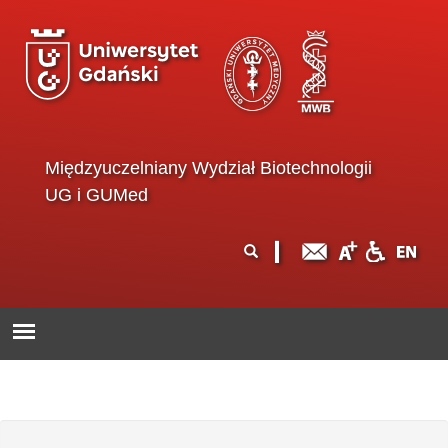
Przejdź do treści
Międzyuczelniany Wydział Biotechnologii
UG i GUMed
Formularz
Szukaj
wyszukiwania