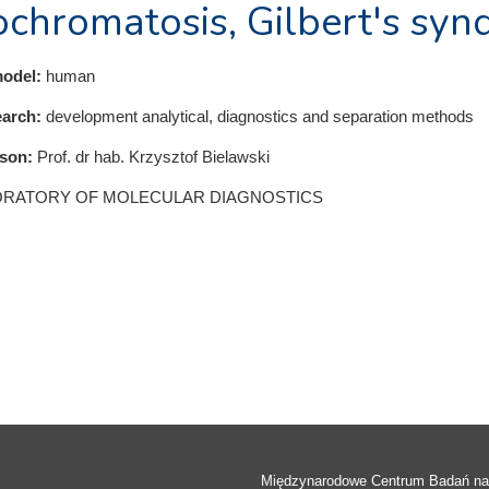
chromatosis, Gilbert's sy
odel:
human
earch:
development analytical, diagnostics and separation methods
rson:
Prof. dr hab. Krzysztof Bielawski
ORATORY OF MOLECULAR DIAGNOSTICS
Międzynarodowe Centrum Badań n