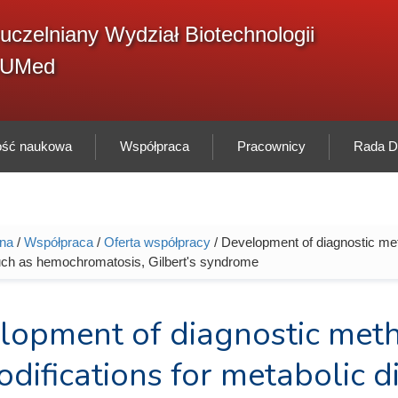
F
uczelniany Wydział Biotechnologii
Sz
w
GUMed
ność naukowa
Współpraca
Pracownicy
Rada Dy
wna
/
Współpraca
/
Oferta współpracy
/ Development of diagnostic met
tutaj
ch as hemochromatosis, Gilbert's syndrome
lopment of diagnostic met
odifications for metabolic d