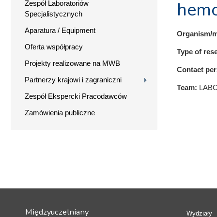
hemo
Zespół Laboratoriów
Specjalistycznych
Aparatura / Equipment
Organism/m
Oferta współpracy
Type of res
Projekty realizowane na MWB
Contact pe
Partnerzy krajowi i zagraniczni
Team:
LAB
Zespół Ekspercki Pracodawców
Zamówienia publiczne
Międzyuczelniany
Wydziały