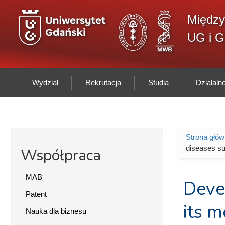
Przejdź do treści
Między
UG i 
Wydział
Rekrutacja
Studia
Działal
Strona głó
Jesteś 
diseases su
Współpraca
MAB
Deve
Patent
its m
Nauka dla biznesu