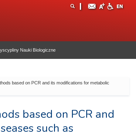
ormularz
ukaj
yszukiwania
scypliny Nauki Biologiczne
hods based on PCR and its modifications for metabolic
hods based on PCR and
iseases such as