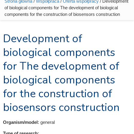
Strona główna
/
Współpraca
/
Oferta współpracy
/ Development
Jesteś tutaj
of biological components for The development of biological
components for the construction of biosensors construction
Development of
biological components
for The development of
biological components
for the construction of
biosensors construction
Organism/model:
general
Type of research: