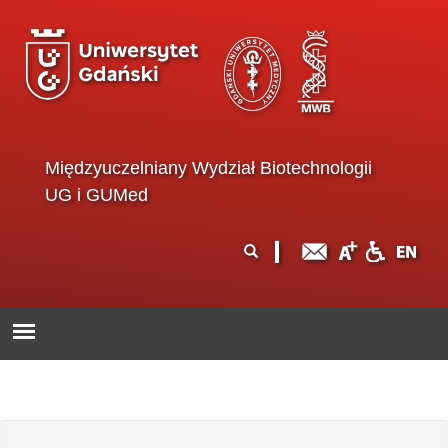
Przejdź do treści
Międzyuczelniany Wydział Biotechnologii
UG i GUMed
Formularz
Szukaj
wyszukiwania