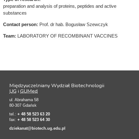
preparation and analysis of proteins, peptides and active
substances
Contact person:
Prof. dr hab. Bogusław Szewczyk
Team:
LABORATORY OF RECOMBINANT VACCINES
Międzyuczelniany Wydział Biotechnologii
UG
i
GUMed
ul. Abrahama 58
80-307 Gdańsk
tel.:
+ 48 58 523 63 20
fax:
+ 48 58 523 64 30
dziekanat@biotech.ug.edu.pl