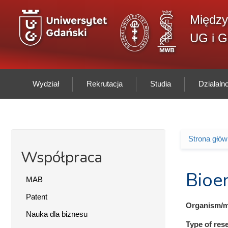
Przejdź do treści
Między
UG i 
Wydział
Rekrutacja
Studia
Działal
Strona głó
Jesteś 
Współpraca
Bioen
MAB
Patent
Organism/m
Nauka dla biznesu
Type of res