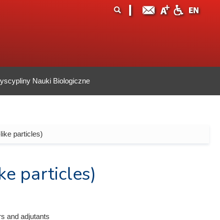
ormularz
ukaj
yszukiwania
scypliny Nauki Biologiczne
ike particles)
ke particles)
rs and adjutants