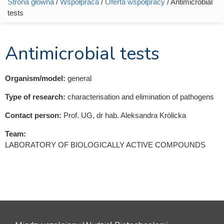
Strona główna
/
Współpraca
/
Oferta współpracy
/ Antimicrobial
Jesteś tutaj
tests
Antimicrobial tests
Organism/model:
general
Type of research:
characterisation and elimination of pathogens
Contact person:
Prof. UG, dr hab. Aleksandra Królicka
Team:
LABORATORY OF BIOLOGICALLY ACTIVE COMPOUNDS