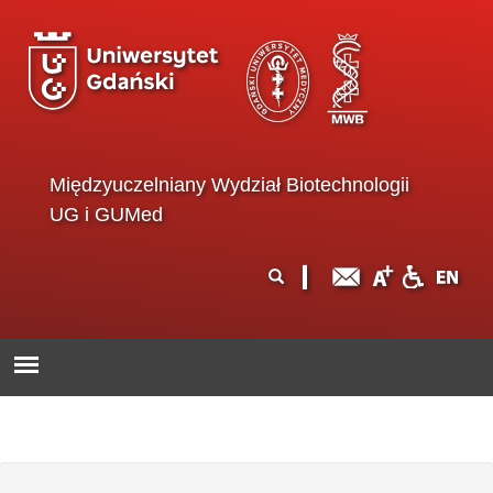
Przejdź do treści
Międzyuczelniany Wydział Biotechnologii
UG i GUMed
Formularz
Szukaj
wyszukiwania