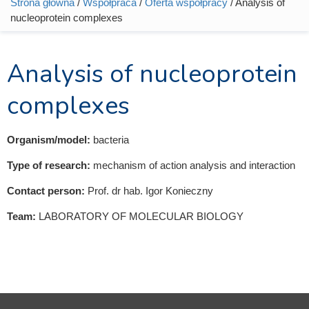
Strona główna
/
Współpraca
/
Oferta współpracy
/ Analysis of
Jesteś tutaj
nucleoprotein complexes
Analysis of nucleoprotein
complexes
Organism/model:
bacteria
Type of research:
mechanism of action analysis and interaction
Contact person:
Prof. dr hab. Igor Konieczny
Team:
LABORATORY OF MOLECULAR BIOLOGY