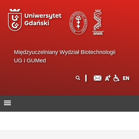
Przejdź do treści
Międzyuczelniany Wydział Biotechnologii
UG i GUMed
Formularz
Szukaj
wyszukiwania