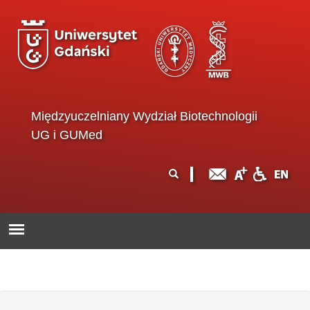
Przejdź do treści
Międzyuczelniany Wydział Biotechnologii
UG i GUMed
Formularz
Szukaj
wyszukiwania