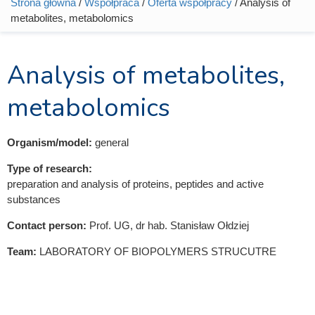
Strona główna
/
Współpraca
/
Oferta współpracy
/ Analysis of
Jesteś tutaj
metabolites, metabolomics
Analysis of metabolites,
metabolomics
Organism/model:
general
Type of research:
preparation and analysis of proteins, peptides and active
substances
Contact person:
Prof. UG, dr hab. Stanisław Ołdziej
Team:
LABORATORY OF BIOPOLYMERS STRUCUTRE