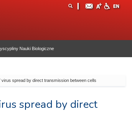
ormularz
ukaj
yszukiwania
scypliny Nauki Biologiczne
 virus spread by direct transmission between cells
rus spread by direct