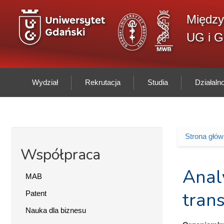
Przejdź do treści
Między
UG i 
Wydział
Rekrutacja
Studia
Działal
Strona głó
Jesteś 
Współpraca
Analy
MAB
tran
Patent
Nauka dla biznesu