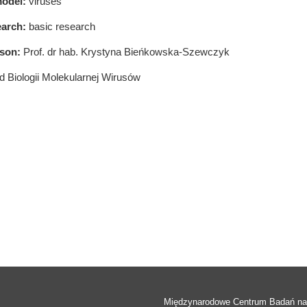
odel:
viruses
earch:
basic research
rson:
Prof. dr hab. Krystyna Bieńkowska-Szewczyk
d Biologii Molekularnej Wirusów
Międzynarodowe Centrum Badań n