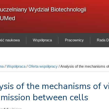
F
uczelniany Wydział Biotechnologii
Sz
w
GUMed
ność naukowa
Współpraca
Pracownicy
Rada Dy
wna
/
Współpraca
/
Oferta współpracy
/ Analysis of the mechanisms of
tutaj
sis of the mechanisms of vi
smission between cells