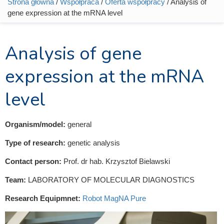
Strona główna
/
Współpraca
/
Oferta współpracy
/ Analysis of
Jesteś tutaj
gene expression at the mRNA level
Analysis of gene
expression at the mRNA
level
Organism/model:
general
Type of research:
genetic analysis
Contact person:
Prof. dr hab. Krzysztof Bielawski
Team:
LABORATORY OF MOLECULAR DIAGNOSTICS
Research Equipmnet:
Robot MagNA Pure