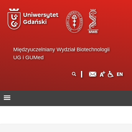
Przejdź do treści
Międzyuczelniany Wydział Biotechnologii
UG i GUMed
Formularz
Szukaj
wyszukiwania