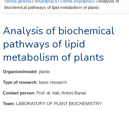
Strona główna
/
Współpraca
/
Oferta współpracy
/ Analysis of
Jesteś tutaj
biochemical pathways of lipid metabolism of plants
Analysis of biochemical
pathways of lipid
metabolism of plants
Organism/model:
plants
Type of research:
basic research
Contact person:
Prof. dr. hab. Antoni Banaś
Team:
LABORATORY OF PLANT BIOCHEMISTRY