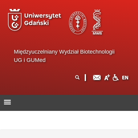
Przejdź do treści
Międzyuczelniany Wydział Biotechnologii
UG i GUMed
Formularz
Szukaj
wyszukiwania