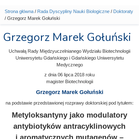
Strona główna
/
Rada Dyscypliny Nauki Biologiczne
/
Doktoraty
Jesteś tutaj
/ Grzegorz Marek Gołuński
Grzegorz Marek Gołuński
Uchwałą Rady Międzyuczelnianego Wydziału Biotechnologii
Uniwersytetu Gdańskiego i Gdańskiego Uniwersytetu
Medycznego
z dnia
06 lipca 2018
roku
magister Biotechnologii
Grzegorz Marek Gołuński
na podstawie przedstawionej rozprawy doktorskiej pod tytułem:
Metyloksantyny jako modulatory
antybiotyków antracyklinowych
i aromatycznych mutagenów –