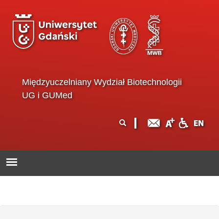
Przejdź do treści
Międzyuczelniany Wydział Biotechnologii
UG i GUMed
Formularz
Szukaj
wyszukiwania