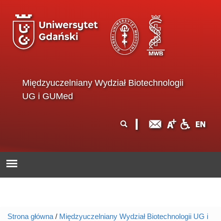
Przejdź do treści
Międzyuczelniany Wydział Biotechnologii
UG i GUMed
Formularz
Szukaj
wyszukiwania
Strona główna
/
Międzyuczelniany Wydział Biotechnologii UG i