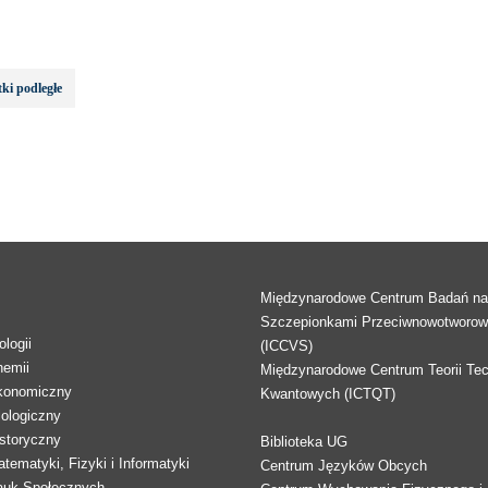
ki podległe
Międzynarodowe Centrum Badań n
Szczepionkami Przeciwnowotworo
logii
(ICCVS)
hemii
Międzynarodowe Centrum Teorii Tec
konomiczny
Kwantowych (ICTQT)
lologiczny
storyczny
Biblioteka UG
tematyki, Fizyki i Informatyki
Centrum Języków Obcych
auk Społecznych