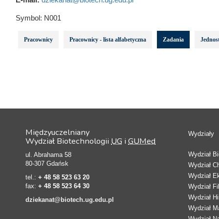
Symbol:
N001
Pracownicy
Pracownicy - lista alfabetyczna
Zadania
Jednost
Międzyuczelniany
Wydziały
Wydział Biotechnologii
UG
i
GUMed
Wydział Bio
ul. Abrahama 58
80-307 Gdańsk
Wydział C
Wydział E
tel.:
+ 48 58 523 63 20
fax:
+ 48 58 523 64 30
Wydział Fi
Wydział Hi
dziekanat@biotech.ug.edu.pl
Wydział Ma
Wydział N