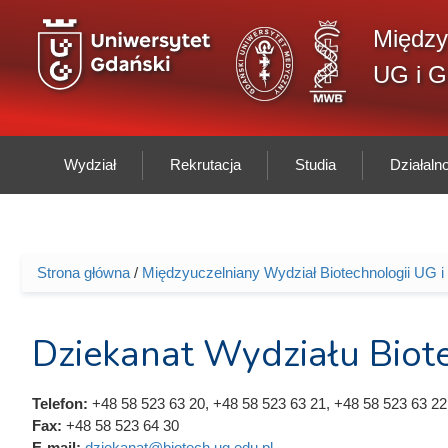
Przejdź do treści
Między
UG i 
Wydział
Rekrutacja
Studia
Działal
Strona główna
/
Międzyuczelniany Wydział Biotechnologii UG
Jesteś tutaj
Dziekanat Wydziału Biot
Telefon:
+48 58 523 63 20, +48 58 523 63 21, +48 58 523 63 22
Fax:
+48 58 523 64 30
E-mail:
dziekanat@biotech.ug.edu.pl