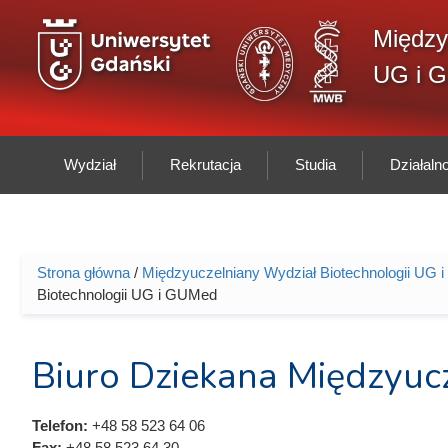
Przejdź do treści
Między
UG i 
Wydział
Rekrutacja
Studia
Działal
Strona główna
/
Międzyuczelniany Wydział Biotechnologii UG
Jesteś tutaj
Biotechnologii UG i GUMed
Biuro Dziekana Międzyuc
Telefon:
+48 58 523 64 06
Fax:
+48 58 523 64 30