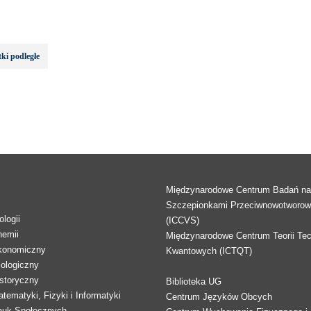
ki podległe
Międzynarodowe Centrum Badań n
Szczepionkami Przeciwnowotworo
logii
(ICCVS)
hemii
Międzynarodowe Centrum Teorii Tec
konomiczny
Kwantowych (ICTQT)
lologiczny
storyczny
Biblioteka UG
tematyki, Fizyki i Informatyki
Centrum Języków Obcych
auk Społecznych