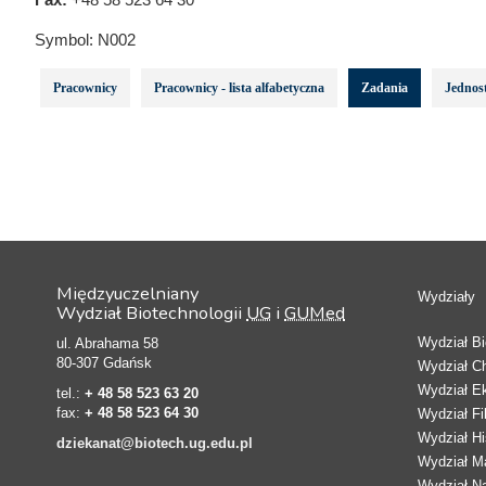
Symbol:
N002
Pracownicy
Pracownicy - lista alfabetyczna
Zadania
Jednost
Międzyuczelniany
Wydziały
Wydział Biotechnologii
UG
i
GUMed
Wydział Bio
ul. Abrahama 58
80-307 Gdańsk
Wydział C
Wydział E
tel.:
+ 48 58 523 63 20
fax:
+ 48 58 523 64 30
Wydział Fi
Wydział Hi
dziekanat@biotech.ug.edu.pl
Wydział Ma
Wydział N