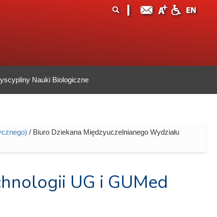
ormularz
ukaj
yszukiwania
scypliny Nauki Biologiczne
ycznego)
/ Biuro Dziekana Międzyuczelnianego Wydziału
chnologii UG i GUMed