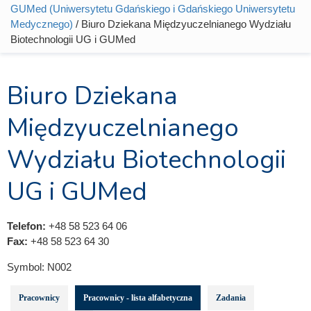
Jesteś tutaj
GUMed (Uniwersytetu Gdańskiego i Gdańskiego Uniwersytetu
Medycznego)
/ Biuro Dziekana Międzyuczelnianego Wydziału
Biotechnologii UG i GUMed
Biuro Dziekana
Międzyuczelnianego
Wydziału Biotechnologii
UG i GUMed
Telefon:
+48 58 523 64 06
Fax:
+48 58 523 64 30
Symbol:
N002
Pracownicy
Pracownicy - lista alfabetyczna
Zadania