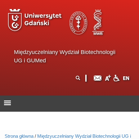
Przejdź do treści
Międzyuczelniany Wydział Biotechnologii
UG i GUMed
Formularz
Szukaj
wyszukiwania
Strona główna
/
Międzyuczelniany Wydział Biotechnologii UG i